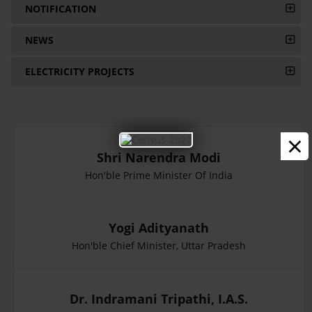
NOTIFICATION
NEWS
ELECTRICITY PROJECTS
×
Shri Narendra Modi
Hon'ble Prime Minister Of India
Yogi Adityanath
Hon'ble Chief Minister, Uttar Pradesh
Dr. Indramani Tripathi, I.A.S.