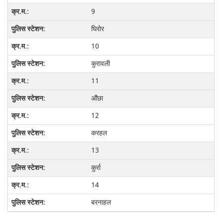
9
घिरोर
10
कुरावली
11
औंछा
12
करहल
13
कुर्रा
14
बरनाहल